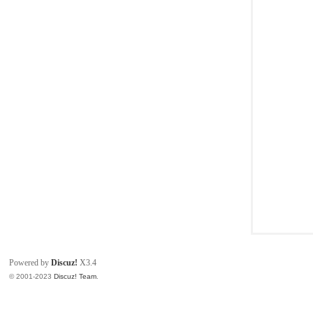
同
Powered by
Discuz!
X3.4
© 2001-2023
Discuz! Team
.