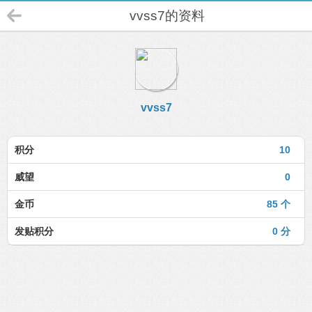
vvss7的资料
vvss7
积分
10
威望
0
金币
85 个
发贴积分
0 分