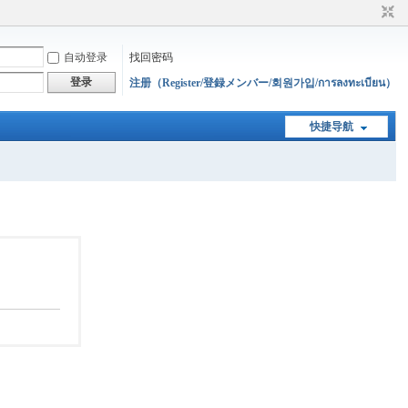
自动登录
找回密码
登录
注册（Register/登録メンバー/회원가입/การลงทะเบียน）
快捷导航