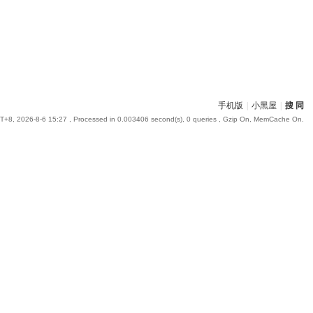
手机版
|
小黑屋
|
搜 同
+8, 2026-8-6 15:27
, Processed in 0.003406 second(s), 0 queries , Gzip On, MemCache On.