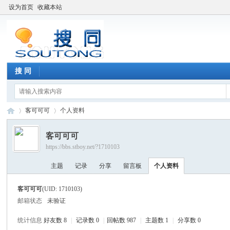
设为首页
收藏本站
搜 同
客可可可
个人资料
客可可可
https://bbs.stboy.net/?1710103
搜
›
›
主题
记录
分享
留言板
个人资料
客可可可
(UID: 1710103)
邮箱状态
未验证
统计信息
好友数 8
|
记录数 0
|
回帖数 987
|
主题数 1
|
分享数 0