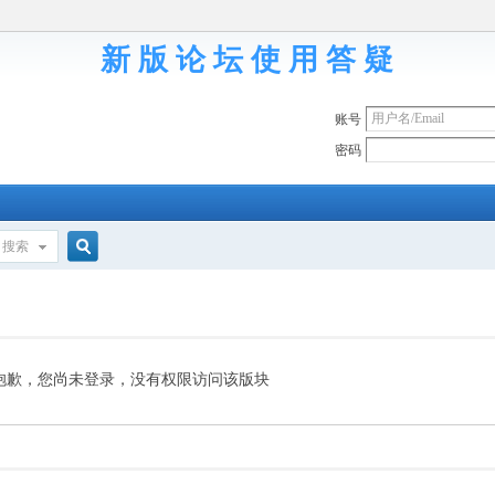
新 版 论 坛 使 用 答 疑
账号
密码
搜索
搜
索
抱歉，您尚未登录，没有权限访问该版块