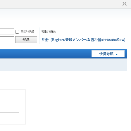
自动登录
找回密码
登录
注册（Register/登録メンバー/회원가입/การลงทะเบียน）
快捷导航