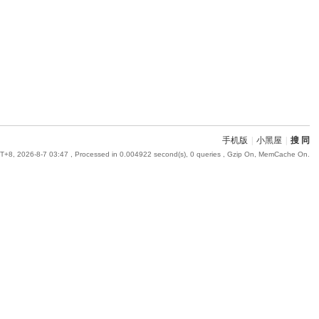
手机版
|
小黑屋
|
搜 同
+8, 2026-8-7 03:47
, Processed in 0.004922 second(s), 0 queries , Gzip On, MemCache On.