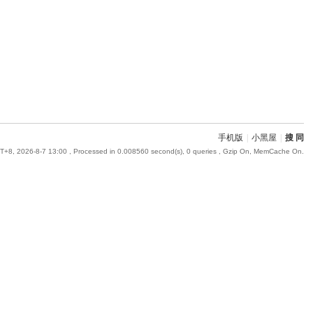
手机版
|
小黑屋
|
搜 同
+8, 2026-8-7 13:00
, Processed in 0.008560 second(s), 0 queries , Gzip On, MemCache On.