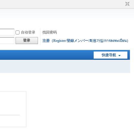
自动登录
找回密码
登录
注册（Register/登録メンバー/회원가입/การลงทะเบียน）
快捷导航