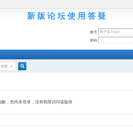
新 版 论 坛 使 用 答 疑
账号
密码
搜索
搜
索
抱歉，您尚未登录，没有权限访问该版块